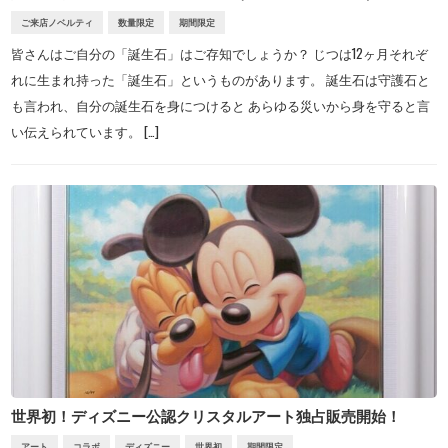
ご来店ノベルティ
数量限定
期間限定
皆さんはご自分の「誕生石」はご存知でしょうか？ じつは12ヶ月それぞ
れに生まれ持った「誕生石」というものがあります。 誕生石は守護石と
も言われ、自分の誕生石を身につけると あらゆる災いから身を守ると言
い伝えられています。 […]
世界初！ディズニー公認クリスタルアート独占販売開始！
アート
コラボ
ディズニー
世界初
期間限定