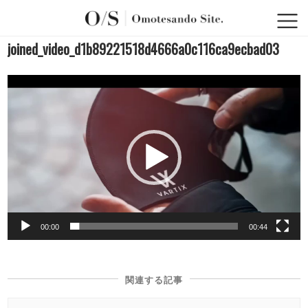
joined_video_d1b89221518d4666a0c116ca9ecbad03
動
画
プ
レ
ー
ヤ
ー
00:00
00:44
関連する記事