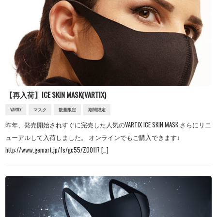
【再入荷】ICE SKIN MASK(VARTIX)
VARTIX
マスク
数量限定
期間限定
昨年、発売開始されすぐに完売した人気のVARTIX ICE SKIN MASK さらにリニ
ューアルして入荷しました。 オンラインでもご購入できます↓
http://www.gemart.jp/fs/gc55/Z00117 […]