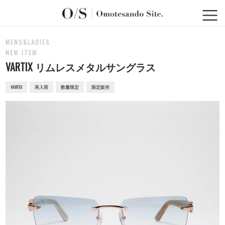
MENS&LADIES
NEW ITEM
VARTIX リムレスメタルサングラス
VARTIX
再入荷
数量限定
限定販売