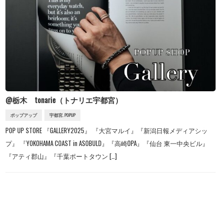
@栃木 tonarie（トナリエ宇都宮）
ポップアップ
宇都宮. POPUP
POP UP STORE 『GALLERY2025』 『大宮マルイ』『新潟日報メディアシッ
プ』 『YOKOHAMA COAST in ASOBULD』『高崎OPA』『仙台 東一中央ビル』
『アティ郡山』『千葉ポートタウン […]