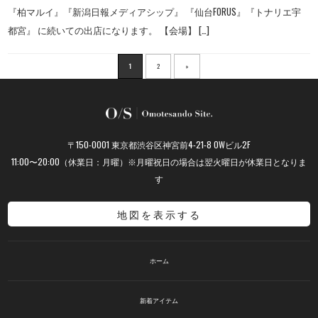
『柏マルイ』『新潟日報メディアシップ』 『仙台FORUS』『トナリエ宇
都宮』 に続いての出店になります。 【会場】 […]
1
2
»
〒150-0001 東京都渋谷区神宮前4-21-8 OWビル2F
11:00〜20:00（休業日：月曜）※月曜祝日の場合は翌火曜日が休業日となりま
す
地図を表示する
ホーム
新着アイテム