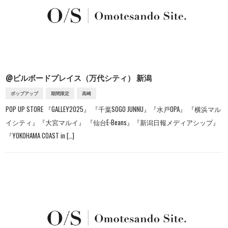
@ビルボードプレイス（万代シティ） 新潟
ポップアップ
期間限定
高崎
POP UP STORE 『GALLEY2025』 『千葉SOGO JUNNU』『水戸OPA』 『横浜マル
イシティ』『大宮マルイ』 『仙台E-Beans』『新潟日報メディアシップ』
『YOKOHAMA COAST in […]