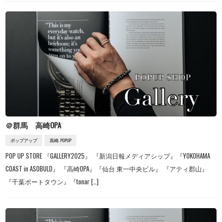
＠群馬 高崎OPA
ポップアップ
高崎. POPUP
POP UP STORE 『GALLERY2025』 『新潟日報メディアシップ』『YOKOHAMA
COAST in ASOBULD』 『高崎OPA』『仙台 東一中央ビル』 『アティ郡山』
『千葉ポートタウン』『tonar […]