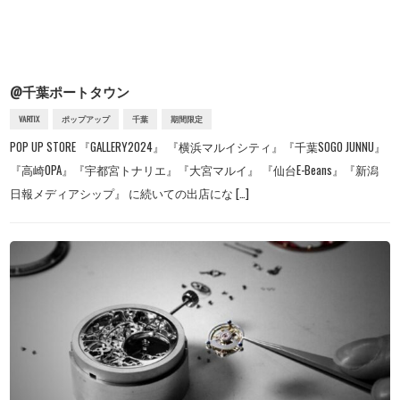
@千葉ポートタウン
VARTIX
ポップアップ
千葉
期間限定
POP UP STORE 『GALLERY2024』 『横浜マルイシティ』『千葉SOGO JUNNU』
『高崎OPA』『宇都宮トナリエ』『大宮マルイ』 『仙台E-Beans』『新潟
日報メディアシップ』 に続いての出店にな […]