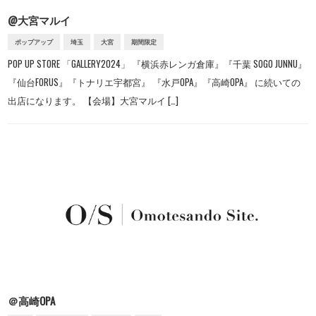
@大宮マルイ
ポップアップ
埼玉
大宮
期間限定
POP UP STORE 「GALLERY2024」 『横浜赤レンガ倉庫』『千葉 SOGO JUNNU』
『仙台FORUS』『トナリエ宇都宮』 『水戸OPA』『高崎OPA』 に続いての
出店になります。 【会場】大宮マルイ […]
＠高崎OPA