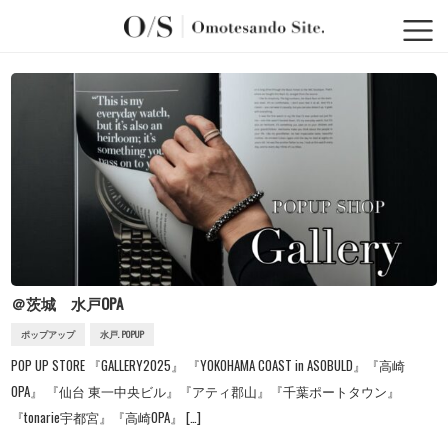
＠茨城 水戸OPA
ポップアップ
水戸. POPUP
POP UP STORE 『GALLERY2025』 『YOKOHAMA COAST in ASOBULD』『高崎
OPA』 『仙台 東一中央ビル』『アティ郡山』『千葉ポートタウン』
『tonarie宇都宮』『高崎OPA』 […]