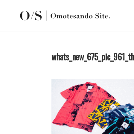
whats_new_675_pic_961_t